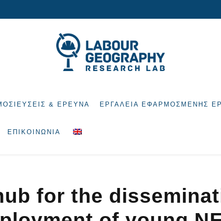
ΜΟΣΙΕΎΣΕΙΣ & ΈΡΕΥΝΑ
ΕΡΓΑΛΕΊΑ ΕΦΑΡΜΟΣΜΈΝΗΣ Έ
ΕΠΙΚΟΙΝΩΝΊΑ
b for the disseminati
ployment of young NE