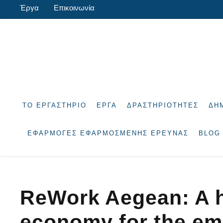
Έργα
Επικοινωνία
ΤΟ ΕΡΓΑΣΤΉΡΙΟ
ΈΡΓΑ
ΔΡΑΣΤΗΡΙΌΤΗΤΕΣ
ΔΗ
ΕΦΑΡΜΟΓΈΣ ΕΦΑΡΜΟΣΜΈΝΗΣ ΈΡΕΥΝΑΣ
BLOG
ReWork Aegean: A hu
economy for the em