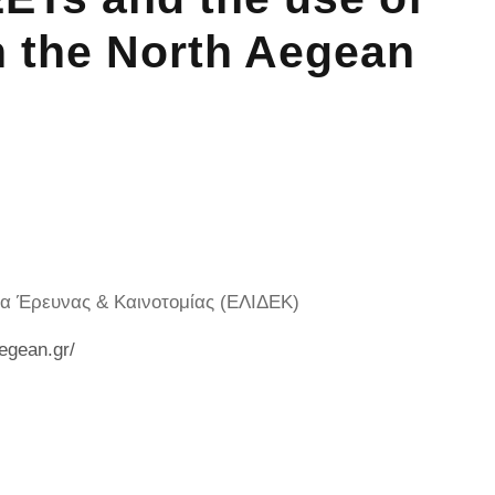
in the North Aegean
α Έρευνας & Καινοτομίας (ΕΛΙΔΕΚ)
aegean.gr/