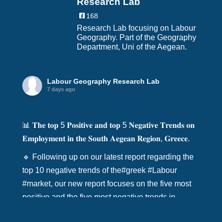
Research Lab
168
Research Lab focusing on Labour
Geography. Part of the Geography
Department, Uni of the Aegean.
Labour Geography Research Lab
7 days ago
📊 𝐓𝐡𝐞 𝐭𝐨𝐩 5 𝐏𝐨𝐬𝐢𝐭𝐢𝐯𝐞 𝐚𝐧𝐝 𝐭𝐨𝐩 5 𝐍𝐞𝐠𝐚𝐭𝐢𝐯𝐞 𝐓𝐫𝐞𝐧𝐝𝐬 𝐨𝐧
𝐄𝐦𝐩𝐥𝐨𝐲𝐦𝐞𝐧𝐭 𝐢𝐧 𝐭𝐡𝐞 𝐒𝐨𝐮𝐭𝐡 𝐀𝐞𝐠𝐞𝐚𝐧 𝐑𝐞𝐠𝐢𝐨𝐧, 𝐆𝐫𝐞𝐞𝐜𝐞.
🔹 Following up on our latest report regarding the
top 10 negative trends of the
#greek
#Labour
#market
, our new report focuses on the five most
positive and the five most negative trends in
the
#South
#aegean
region, from 200