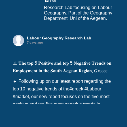
168
Research Lab focusing on Labour
Geography. Part of the Geography
Department, Uni of the Aegean.
Labour Geography Research Lab
7 days ago
📊 𝐓𝐡𝐞 𝐭𝐨𝐩 5 𝐏𝐨𝐬𝐢𝐭𝐢𝐯𝐞 𝐚𝐧𝐝 𝐭𝐨𝐩 5 𝐍𝐞𝐠𝐚𝐭𝐢𝐯𝐞 𝐓𝐫𝐞𝐧𝐝𝐬 𝐨𝐧
𝐄𝐦𝐩𝐥𝐨𝐲𝐦𝐞𝐧𝐭 𝐢𝐧 𝐭𝐡𝐞 𝐒𝐨𝐮𝐭𝐡 𝐀𝐞𝐠𝐞𝐚𝐧 𝐑𝐞𝐠𝐢𝐨𝐧, 𝐆𝐫𝐞𝐞𝐜𝐞.
🔹 Following up on our latest report regarding the
top 10 negative trends of the
#greek
#Labour
#market
, our new report focuses on the five most
positive and the five most negative trends in
the
#South
#aegean
region, from 200
…
See More