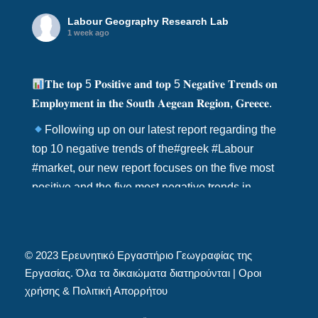
Labour Geography Research Lab
1 week ago
𝐓𝐡𝐞 𝐭𝐨𝐩 5 𝐏𝐨𝐬𝐢𝐭𝐢𝐯𝐞 𝐚𝐧𝐝 𝐭𝐨𝐩 5 𝐍𝐞𝐠𝐚𝐭𝐢𝐯𝐞 𝐓𝐫𝐞𝐧𝐝𝐬 𝐨𝐧
𝐄𝐦𝐩𝐥𝐨𝐲𝐦𝐞𝐧𝐭 𝐢𝐧 𝐭𝐡𝐞 𝐒𝐨𝐮𝐭𝐡 𝐀𝐞𝐠𝐞𝐚𝐧 𝐑𝐞𝐠𝐢𝐨𝐧, 𝐆𝐫𝐞𝐞𝐜𝐞.
Following up on our latest report regarding the
top 10 negative trends of the
#greek
#Labour
#market
, our new report focuses on the five most
positive and the five most negative trends in
the
#South
#aegean
region, from 200
…
See More
View on Facebook
·
© 2023
Ερευνητικό Εργαστήριο Γεωγραφίας της
Εργασίας
. Όλα τα δικαιώματα διατηρούνται |
Οροι
Share
χρήσης
&
Πολιτική Απορρήτου